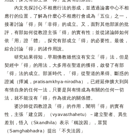
內文先探討心不相應行法的形成，並透過論書中心不相
應行的位置，了解為什麼心不相應行會成為「五位」之一，
接著討論「得」與「非得」的成立。又，面對其他部派的批
評，有部如何從教證主張「得」的實有性；並從諸論師如何
依「用」證「體」，探究有部成立「得」的必要性。最後，
綜合討論「得」的諸作用說。
研究結果得知，早期佛教雖然沒有安立「得」法，但是
契經中「得」的用法，大多用在聖道的獲得，啟發了有部
「得」法的成立。部派時代，「得」從聖道的果得、斷惑的
證滅（擇滅，pratisamkhya-nirodha），已經延伸擴大到與
有情自身的任何一法，只要是與有情成為有關的任何一切
法，就不能沒有「得」作為彼此的關係體。
婆沙師從四教證及「得」的作用，闡明「得」的實有
性，主張「建立因」（vyavasthahetu）－建立聖者、異生
差別，悟入（Skandhila）表示「稱說因」，眾賢
（Samghabhadra）提出「不失法因」