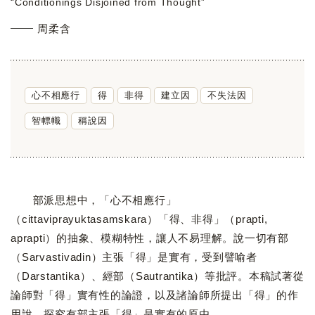
“Conditionings Disjoined from Thought”
周柔含
心不相應行
得
非得
建立因
不失法因
智幖幟
稱說因
部派思想中，「心不相應行」
（cittaviprayuktasamskara）「得、非得」（prapti,
aprapti）的抽象、模糊特性，讓人不易理解。說一切有部
（Sarvastivadin）主張「得」是實有，受到譬喻者
（Darstantika）、經部（Sautrantika）等批評。本稿試著從
論師對「得」實有性的論證，以及諸論師所提出「得」的作
用說，探究有部主張「得」是實有的原由。