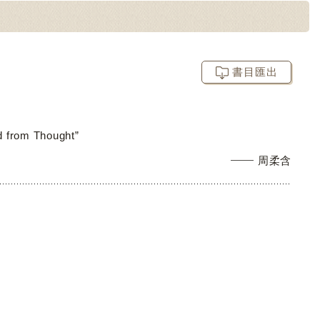
書目匯出
ed from Thought”
周柔含