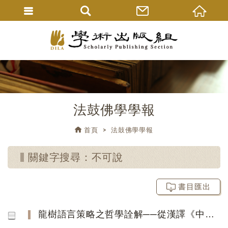
法鼓佛學學報
首頁
法鼓佛學學報
關鍵字搜尋：不可說
書目匯出
龍樹語言策略之哲學詮解──從漢譯《中論》之「說」字作線索