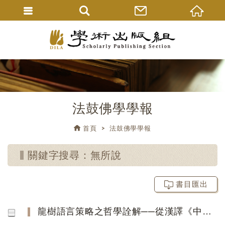
法鼓佛學學報
首頁
法鼓佛學學報
關鍵字搜尋：無所說
書目匯出
龍樹語言策略之哲學詮解──從漢譯《中論》之「說」字作線索