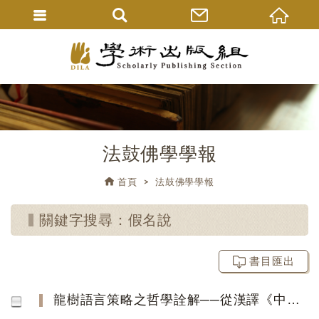
法鼓佛學學報
首頁
法鼓佛學學報
關鍵字搜尋：假名說
書目匯出
龍樹語言策略之哲學詮解──從漢譯《中論》之「說」字作線索