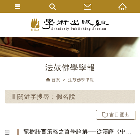
法鼓佛學學報
首頁
法鼓佛學學報
關鍵字搜尋：假名說
書目匯出
龍樹語言策略之哲學詮解──從漢譯《中論》之「說」字作線索