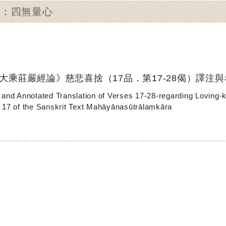
尋：四無量心
大乘莊嚴經論》慈悲喜捨（17品．第17-28偈）譯注
 and Annotated Translation of Verses 17-28-regarding Loving
 17 of the Sanskrit Text Mahāyānasūtrālaṃkāra