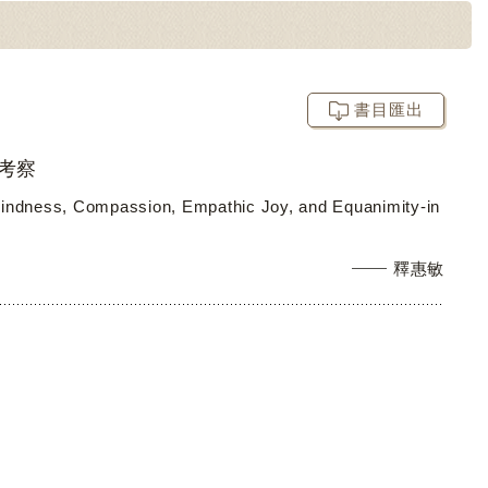
書目匯出
與考察
-kindness, Compassion, Empathic Joy, and Equanimity-in
釋惠敏