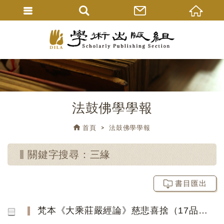
法鼓佛學學報
首頁
法鼓佛學學報
關鍵字搜尋：三緣
書目匯出
梵本《大乘莊嚴經論》慈悲喜捨（17品．第17-28偈）譯注與考察