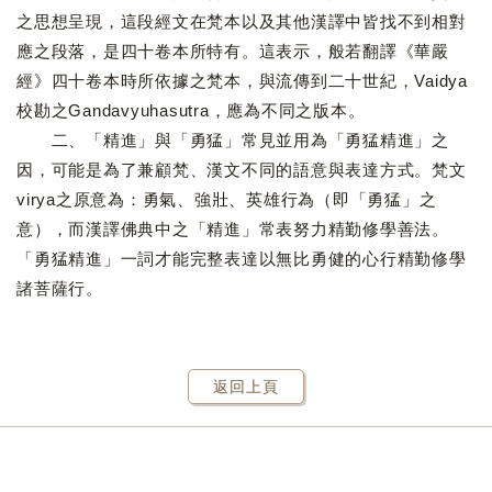
之思想呈現，這段經文在梵本以及其他漢譯中皆找不到相對
應之段落，是四十卷本所特有。這表示，般若翻譯《華嚴
經》四十卷本時所依據之梵本，與流傳到二十世紀，Vaidya
校勘之Gandavyuhasutra，應為不同之版本。
二、「精進」與「勇猛」常見並用為「勇猛精進」之
因，可能是為了兼顧梵、漢文不同的語意與表達方式。梵文
virya之原意為：勇氣、強壯、英雄行為（即「勇猛」之
意），而漢譯佛典中之「精進」常表努力精勤修學善法。
「勇猛精進」一詞才能完整表達以無比勇健的心行精勤修學
諸菩薩行。
返回上頁