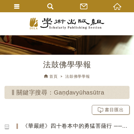
法鼓佛學學報
首頁
法鼓佛學學報
關鍵字搜尋：Gaṇḍavyūhasūtra
書目匯出
《華嚴經》四十卷本中的勇猛菩薩行 ──兼參八十卷本〈離世間品〉