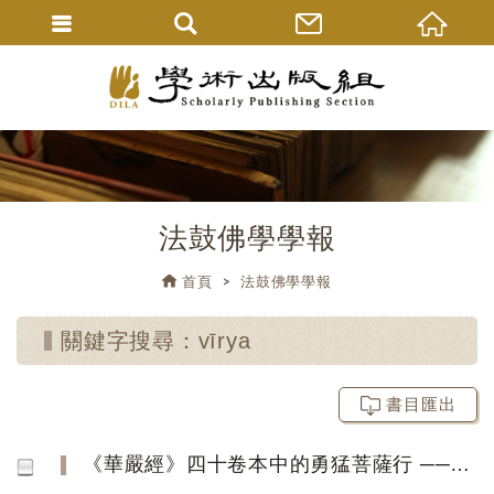
法鼓佛學學報
首頁
法鼓佛學學報
關鍵字搜尋：vīrya
書目匯出
《華嚴經》四十卷本中的勇猛菩薩行 ──兼參八十卷本〈離世間品〉