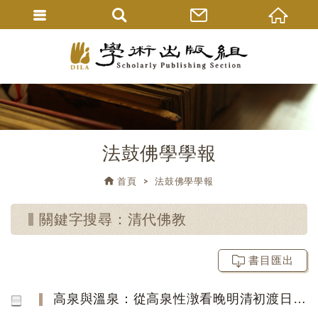
法鼓佛學學報
首頁
法鼓佛學學報
關鍵字搜尋：清代佛教
書目匯出
高泉與溫泉：從高泉性潡看晚明清初渡日華僧的異文化接觸