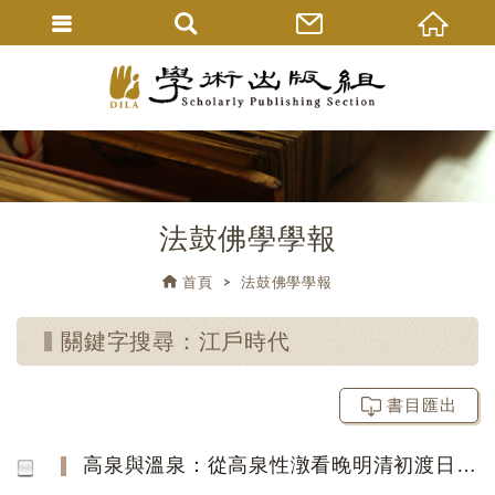
法鼓佛學學報
首頁
法鼓佛學學報
關鍵字搜尋：江戶時代
書目匯出
高泉與溫泉：從高泉性潡看晚明清初渡日華僧的異文化接觸