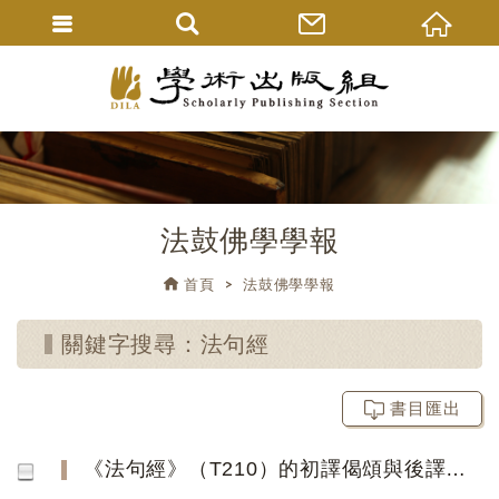
法鼓佛學學報
首頁
法鼓佛學學報
關鍵字搜尋：法句經
書目匯出
《法句經》（T210）的初譯偈頌與後譯偈頌