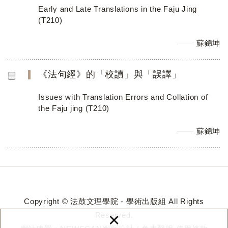
Early and Late Translations in the Faju Jing
(T210)
蘇錦坤
《法句經》的「校讀」與「誤譯」
Issues with Translation Errors and Collation of
the Faju jing (T210)
蘇錦坤
Copyright © 法鼓文理學院 - 學術出版組 All Rights
×
Reserved.