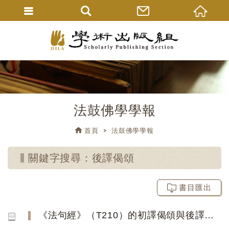
法鼓佛學學報
首頁
法鼓佛學學報
關鍵字搜尋：後譯偈頌
書目匯出
《法句經》（T210）的初譯偈頌與後譯偈頌