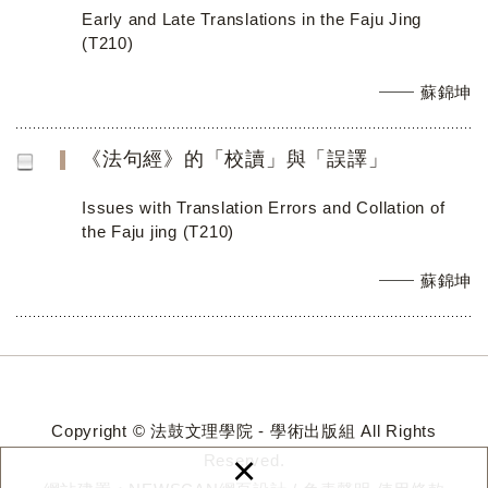
Early and Late Translations in the Faju Jing
(T210)
蘇錦坤
《法句經》的「校讀」與「誤譯」
Issues with Translation Errors and Collation of
the Faju jing (T210)
蘇錦坤
Copyright © 法鼓文理學院 - 學術出版組 All Rights
×
Reserved.