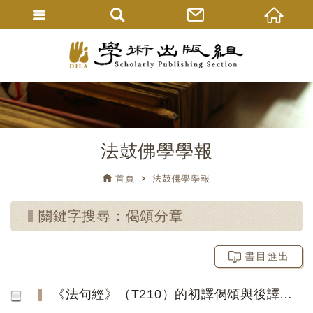
法鼓佛學學報
首頁
法鼓佛學學報
關鍵字搜尋：偈頌分章
書目匯出
《法句經》（T210）的初譯偈頌與後譯偈頌