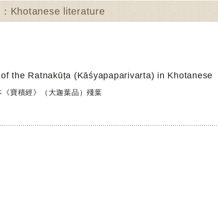
otanese literature
o of the Ratnakūṭa (Kāśyapaparivarta) in Khotanese
本《寶積經》（大迦葉品）殘葉