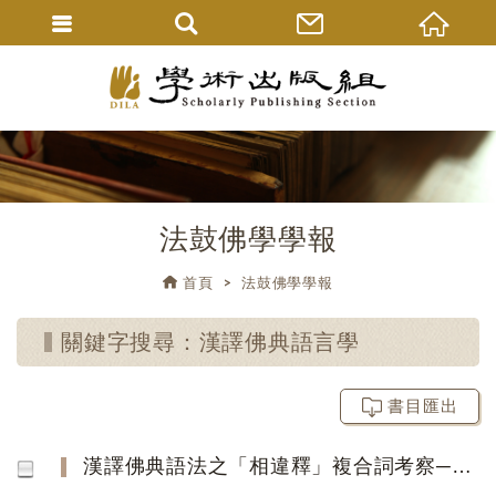
法鼓佛學學報
首頁
法鼓佛學學報
關鍵字搜尋：漢譯佛典語言學
書目匯出
漢譯佛典語法之「相違釋」複合詞考察──以玄奘所譯《瑜伽師地論》為主