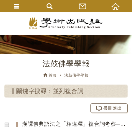
法鼓佛學學報
首頁
法鼓佛學學報
關鍵字搜尋：並列複合詞
書目匯出
漢譯佛典語法之「相違釋」複合詞考察──以玄奘所譯《瑜伽師地論》為主