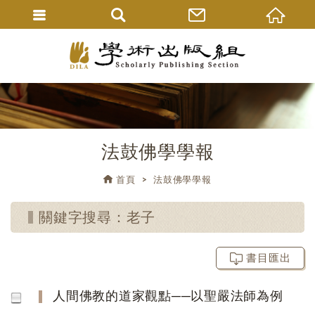
法鼓佛學學報
首頁
法鼓佛學學報
關鍵字搜尋：老子
書目匯出
人間佛教的道家觀點──以聖嚴法師為例