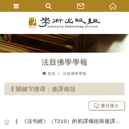
法鼓佛學學報
首頁
法鼓佛學學報
關鍵字搜尋：後譯偈頌
書目匯出
《法句經》（T210）的初譯偈頌與後譯偈頌