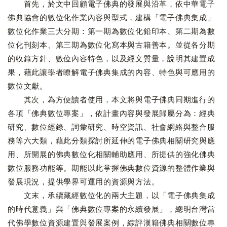
首先，於文中回顧電子佛典的發展與沿革，依中華電子
佛典協會的數位化作業內容與型式，建構「電子佛典集成」
數位化作業三大分期：第一期為數位化鉛印本、第二期為數
位化刊刻本、第三期為數位化寫本與古籍善本。並從各分期
的收錄方針、數位內容特色，以及經文質量，說明其建置成
果，藉此讓學者瞭解電子佛典集成的內容、特色與可應用的
數位文獻。
其次，為方便讀者使用，本文將與電子佛典同期進行的
各項「佛典數位專案」，依計畫內容與發展歸屬分為：經典
研究、數位經錄、詞彙研究、時空資訊、社會網絡與整合服
務等六大類，藉此分類探討所延伸的電子佛典相關研究與應
用、所開展的佛典數位化相關輔助應用、所提供的強化佛典
數位服務功能等。期能以此掌握佛典數位資源的整體作業與
發展現況，提供學界可運用的資源與方法。
文末，承續藏經數位化的兩大主題，以「電子佛典集成
的時代意義」與「佛典數位專案的永續發展」，總明台灣當
代佛學數位資源建置與發展案例，綜評漢籍佛典相關數位專