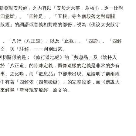
「新發現安般經」之內容以「安般之六事」為核心，逐一比對
「四意斷」、「四神足」、「五根」等各個段落之對應關
安般經」的詞語或意義相對應的部份，視為《佛說大安般守
、「八行（八正道）」以及「止觀」、「四諦」、「四解
經文」與「註解」一一判別出來。
切關係的是：《修行道地經》的「數息品」及《陰持入
對於「八正道」的特殊定義，而像這樣的定義是非常的少有
四事」之比喻，而「數息品」中卻未出現。這證明了前兩經
」中有著「四解依（四無礙辯）」的完整段落，而《佛說大
用來解釋「新發現安般經」原文的。