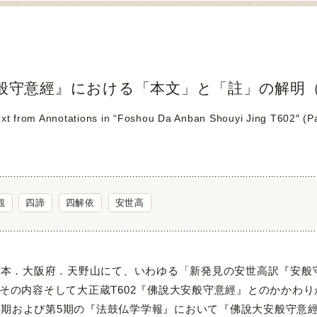
般守意經』における「本文」と「註」の解明（
ext from Annotations in “Foshou Da Anban Shouyi Jing T602″ (P
觀
四諦
四解依
安世高
日本．大阪府．天野山にて、いわゆる「新発見の安世高訳『安般
、その内容そして大正蔵T602『佛說大安般守意經』とのかかわ
および第5期の『法鼓仏学学報』において『佛說大安般守意經