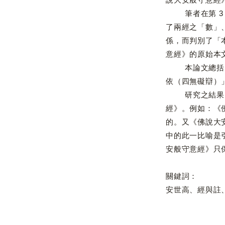
筆者在第 3 
了兩經之「數」
係，而判別了「
意經》的原始本
本論文總括了「
依（四無礙辯）
研究之結果，我
經》。例如：《
的。又《佛說大
中的此一比喻是
安般守意經》只
關鍵詞：
安世高、經與註