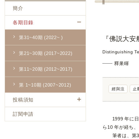
簡介
各期目錄
第31~40期 (2022~ )
『佛説大安
Distinguishing T
第21~30期 (2017~2022)
釋果暉
第11~20期 (2012~2017)
第 1~10期 (2007~2012)
經與注
止
投稿須知
訂閱申請
1999 年に
ら10 年が経ち
筆者は、第3期