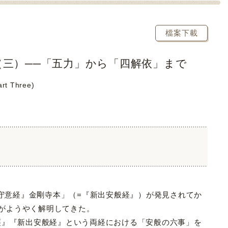
檔案下載
三）──「五力」から「四解依」まで
art Three)
守意経』金剛寺本」（=『新出安般経』）が発見されてか
りがようやく解明してきた。
』『新出安般経』という両経における「安般の六事」を