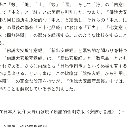
番に「数」「随」「止」「観」「還」、そして「浄」の「四意
して「本文」と「註」との箇所を判別した。つまり、『佛說大
味の同じ箇所を原始的な「本文」と定義し、それらの「本文」
の最後の部分『三十七品経』における「五力」、「七覚意（
依（四無碍辯）」の部分を総括する。このような比較をするこ
る。
佛說大安般守意經』『新出安般経』と緊密的な関わりを持つ
、『佛說大安般守意經』は、『新出安般経』と「数息品」とと
まれである。さらに両経とも「日出作四事」という比喩を有す
では見出せる。という事は、この比喩は『陰持入経』から引用
碍辯）」の完全な段落を持つが、『佛說大安般守意經』中では
辯のことを解釈している事と判明した。
年在日本大阪府‧天野山發現了所謂的金剛寺版《安般守意經》（ 
》之關係，終於獲得解明。