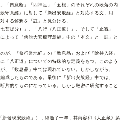
止」「四意断」「四神足」「五根」のそれぞれの段落の内
安般守意經』に対して『新出安般経』と対応する文、用
に対する解釈を「註」と見分ける。
七菩提分）」、「八行（八正道）」、そして「止観」
とによって『佛說大安般守意經』中の「本文」と「註」と
のが、『修行道地経』の「数息品」および『陰持入経』
もに「八正道」についての特殊的な定義をもつ。このよう
るが、「数息品」中では現れていない。しかしながら、
し編成したものである。最後に『新出安般経』中では、
、断片的なものになっている。しかし厳密に研究すること
=「新發現安般經」），經過了十年，其內容和《大正藏》第