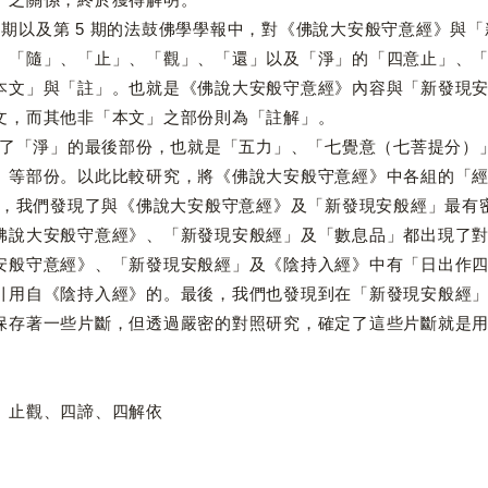
期以及第 5 期的法鼓佛學學報中，對《佛說大安般守意經》與
、「隨」、「止」、「觀」、「還」以及「淨」的「四意止」、
本文」與「註」。也就是《佛說大安般守意經》內容與「新發現
文，而其他非「本文」之部份則為「註解」。
淨」的最後部份，也就是「五力」、「七覺意（七菩提分）」
」等部份。以此比較研究，將《佛說大安般守意經》中各組的「
們發現了與《佛說大安般守意經》及「新發現安般經」最有密
佛說大安般守意經》、「新發現安般經」及「數息品」都出現了
安般守意經》、「新發現安般經」及《陰持入經》中有「日出作
引用自《陰持入經》的。最後，我們也發現到在「新發現安般經
保存著一些片斷，但透過嚴密的對照研究，確定了這些片斷就是
、止觀、四諦、四解依