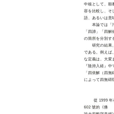
中核として、順
容を比較し、そ
語、あるいは意
本論では「浄」
「四諦」「四解
の箇所を分別す
研究の結果、『
である。例えば
な定義は、大変
『陰持入経』中
「四依解（四無
によって四無碍
從 1999 
602 號的《佛
說大安般守意經