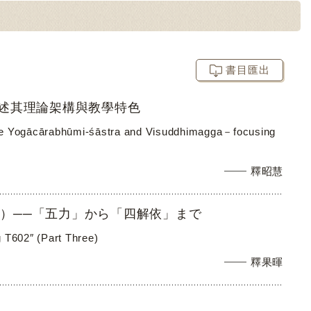
書目匯出
論述其理論架構與教學特色
n the Yogācārabhūmi-śāstra and Visuddhimagga－focusing
釋昭慧
）──「五力」から「四解依」まで
 T602″ (Part Three)
釋果暉