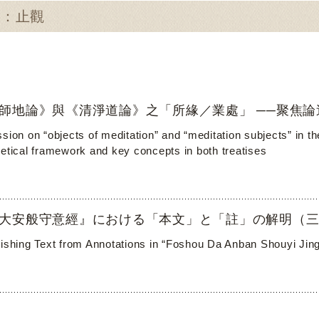
尋：止觀
師地論》與《清淨道論》之「所緣／業處」 ──聚焦
ssion on “objects of meditation” and “meditation subjects” i
retical framework and key concepts in both treatises
大安般守意經』における「本文」と「註」の解明（三
uishing Text from Annotations in “Foshou Da Anban Shouyi Jing