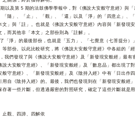
期以及第 5 期的法鼓佛學學報中，對《佛說大安般守意經》與
、「隨」、「止」、「觀」、「還」以及「淨」的「四意止」、
本文」與「註」。也就是《佛說大安般守意經》內容與「新發現
文，而其他非「本文」之部份則為「註解」。
淨」的最後部份，也就是「五力」、「七覺意（七菩提分）」
」等部份。以此比較研究，將《佛說大安般守意經》中各組的「
們發現了與《佛說大安般守意經》及「新發現安般經」最有密
佛說大安般守意經》、「新發現安般經」及「數息品」都出現了
安般守意經》、「新發現安般經」及《陰持入經》中有「日出作
引用自《陰持入經》的。最後，我們也發現到在「新發現安般經
保存著一些片斷，但透過嚴密的對照研究，確定了這些片斷就是
、止觀、四諦、四解依