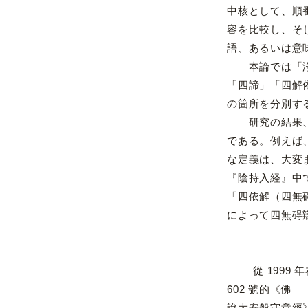
中核として、順
容を比較し、そ
語、あるいは意
本論では「浄」
「四諦」「四解
の箇所を分別す
研究の結果、『
である。例えば
な定義は、大変
『陰持入経』中
「四依解（四無
によって四無碍
從 1999 
602 號的《佛
說大安般守意經