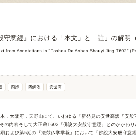
般守意經』における「本文」と「註」の解明（
ext from Annotations in “Foshou Da Anban Shouyi Jing T602″ (P
觀
四諦
四解依
安世高
日本．大阪府．天野山にて、いわゆる「新発見の安世高訳『安般
、その内容そして大正蔵T602『佛說大安般守意經』とのかかわ
および第5期の『法鼓仏学学報』において『佛說大安般守意經