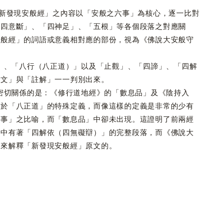
「新發現安般經」之內容以「安般之六事」為核心，逐一比對
「四意斷」、「四神足」、「五根」等各個段落之對應關
安般經」的詞語或意義相對應的部份，視為《佛說大安般守
、「八行（八正道）」以及「止觀」、「四諦」、「四解
經文」與「註解」一一判別出來。
切關係的是：《修行道地經》的「數息品」及《陰持入
對於「八正道」的特殊定義，而像這樣的定義是非常的少有
四事」之比喻，而「數息品」中卻未出現。這證明了前兩經
」中有著「四解依（四無礙辯）」的完整段落，而《佛說大
用來解釋「新發現安般經」原文的。