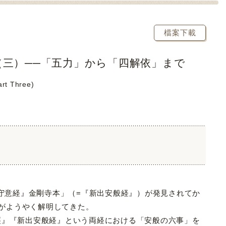
檔案下載
三）──「五力」から「四解依」まで
art Three)
守意経』金剛寺本」（=『新出安般経』）が発見されてか
りがようやく解明してきた。
』『新出安般経』という両経における「安般の六事」を