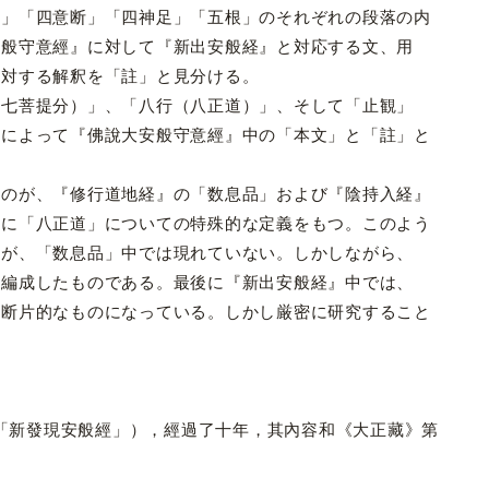
止」「四意断」「四神足」「五根」のそれぞれの段落の内
安般守意經』に対して『新出安般経』と対応する文、用
に対する解釈を「註」と見分ける。
七菩提分）」、「八行（八正道）」、そして「止観」
とによって『佛說大安般守意經』中の「本文」と「註」と
のが、『修行道地経』の「数息品」および『陰持入経』
もに「八正道」についての特殊的な定義をもつ。このよう
るが、「数息品」中では現れていない。しかしながら、
し編成したものである。最後に『新出安般経』中では、
、断片的なものになっている。しかし厳密に研究すること
=「新發現安般經」），經過了十年，其內容和《大正藏》第