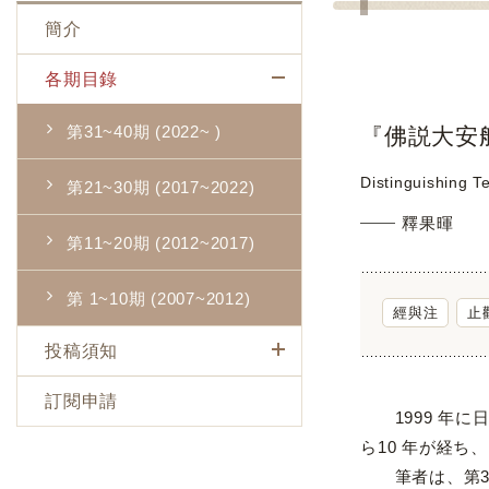
簡介
各期目錄
第31~40期 (2022~ )
『佛説大安
Distinguishing T
第21~30期 (2017~2022)
釋果暉
第11~20期 (2012~2017)
第 1~10期 (2007~2012)
經與注
止
投稿須知
訂閱申請
1999 年に
ら10 年が経ち
筆者は、第3期