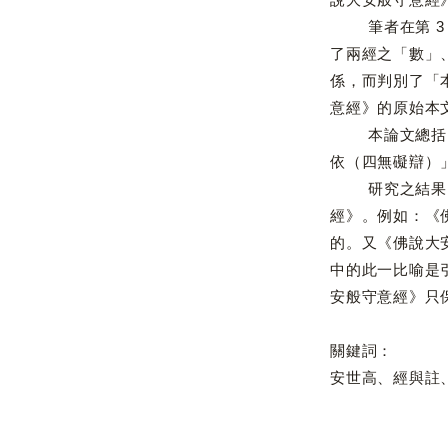
筆者在第 3 
了兩經之「數」
係，而判別了「
意經》的原始本
本論文總括了「
依（四無礙辯）
研究之結果，我
經》。例如：《
的。又《佛說大
中的此一比喻是
安般守意經》只
關鍵詞：
安世高、經與註