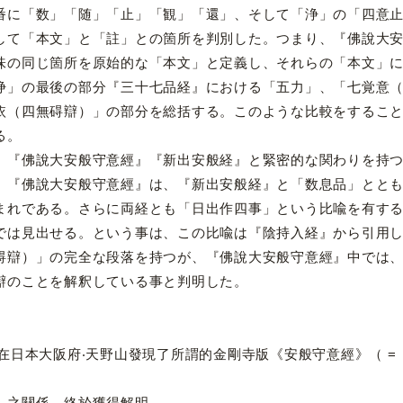
番に「数」「随」「止」「観」「還」、そして「浄」の「四意
して「本文」と「註」との箇所を判別した。つまり、『佛說大
味の同じ箇所を原始的な「本文」と定義し、それらの「本文」
の最後の部分『三十七品経』における「五力」、「七覚意（
依（四無碍辯）」の部分を総括する。このような比較をするこ
る。
佛說大安般守意經』『新出安般経』と緊密的な関わりを持つ
、『佛說大安般守意經』は、『新出安般経』と「数息品」とと
まれである。さらに両経とも「日出作四事」という比喩を有す
では見出せる。という事は、この比喩は『陰持入経』から引用
碍辯）」の完全な段落を持つが、『佛說大安般守意經』中では
辯のことを解釈している事と判明した。
年在日本大阪府‧天野山發現了所謂的金剛寺版《安般守意經》（ 
》之關係，終於獲得解明。