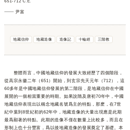
651-712 C.E.
尹富
地藏信仰
地藏造像
造像記
十輪經
三階教
整體而言，中國地藏信仰的發展大致經歷了四個階段，
從高宗永徽二年（651）開始，到玄宗先天元年（712），這
60多年是中國地藏信仰發展的第二階段，是地藏信仰在中國
展開的一個相當重要的時期。如果說隋及唐初70年中，中國
地藏信仰表現出以稱念地藏名號爲主的特點，那麽，在7世
紀中葉到8世紀初的62年中，地藏造像的大量出現應是此期
最爲顯著的特點。此期的造像不僅在數量上比較多，而且在
形制上也十分豐富，爲以後地藏造像的發展奠定了基礎。本