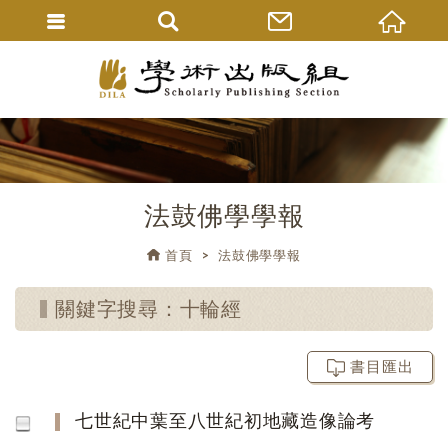
法鼓佛學學報
首頁
法鼓佛學學報
關鍵字搜尋：十輪經
書目匯出
七世紀中葉至八世紀初地藏造像論考