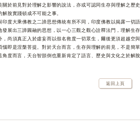
美關於前見對於理解之影響的說法，亦或可認同生存與理解之歷
的解脫實踐頓成不可能之事。
度大乘佛教之二諦思想傳統有所不同，印度佛教以揭露一切語
地發展出三諦圓融的思想，以一心三觀之觀心詮釋法門，理解生
外，尚須真正入於虛妄而以假名救度一切眾生，爾後更須超越空
煩惱即是涅槃菩提。對於天台而言，生存與理解的前見，不是簡
這角度而言，天台智顗倒也重新肯定了語言、歷史與文化之於解
返回上頁