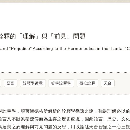
詮釋的「理解」與「前見」問題
and “Prejudice" According to the Hermeneutics in the Tiantai “C
語言
詮釋學循環
哲學詮釋學
觀心詮釋
天台
釋學，順著海德格所解析的詮釋學循環之說，強調理解必以前
語言又不斷累積流傳而為生存之歷史處境，因此語言、歷史、文
高達美之於理解與前見問題的反思，用以論述天台智顗之一心三