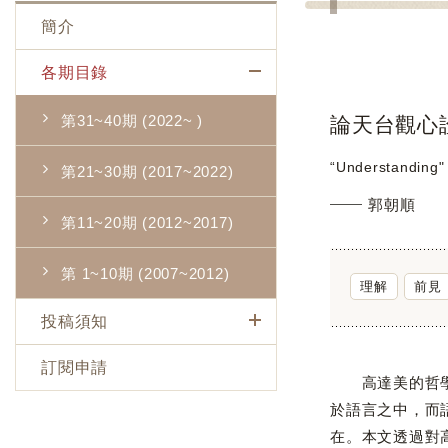
簡介
各期目錄
第31~40期 (2022~ )
論天台觀心
“Understanding" 
第21~30期 (2017~2022)
郭朝順
第11~20期 (2012~2017)
第 1~10期 (2007~2012)
理解
前見
投稿須知
訂閱申請
高達美的哲學詮
於語言之中，而
在。本文透過對