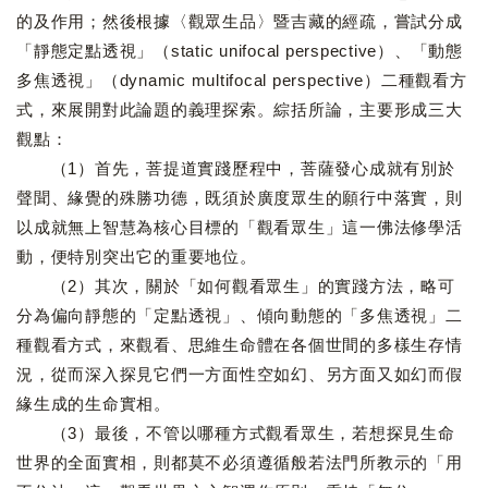
的及作用；然後根據〈觀眾生品〉暨吉藏的經疏，嘗試分成
「靜態定點透視」（static unifocal perspective）、「動態
多焦透視」（dynamic multifocal perspective）二種觀看方
式，來展開對此論題的義理探索。綜括所論，主要形成三大
觀點：
（1）首先，菩提道實踐歷程中，菩薩發心成就有別於
聲聞、緣覺的殊勝功德，既須於廣度眾生的願行中落實，則
以成就無上智慧為核心目標的「觀看眾生」這一佛法修學活
動，便特別突出它的重要地位。
（2）其次，關於「如何觀看眾生」的實踐方法，略可
分為偏向靜態的「定點透視」、傾向動態的「多焦透視」二
種觀看方式，來觀看、思維生命體在各個世間的多樣生存情
況，從而深入探見它們一方面性空如幻、另方面又如幻而假
緣生成的生命實相。
（3）最後，不管以哪種方式觀看眾生，若想探見生命
世界的全面實相，則都莫不必須遵循般若法門所教示的「用