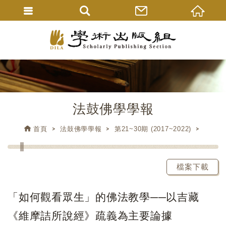
法鼓佛學學報
首頁
法鼓佛學學報
第21~30期 (2017~2022)
檔案下載
「如何觀看眾生」的佛法教學──以吉藏
《維摩詰所說經》疏義為主要論據