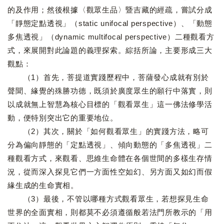
的及作用；然後根據〈觀眾生品〉暨吉藏的經疏，嘗試分成
「靜態定點透視」（static unifocal perspective）、「動態
多焦透視」（dynamic multifocal perspective）二種觀看方
式，來展開對此論題的義理探索。綜括所論，主要形成三大
觀點：
（1）首先，菩提道實踐歷程中，菩薩發心成就有別於
聲聞、緣覺的殊勝功德，既須於廣度眾生的願行中落實，則
以成就無上智慧為核心目標的「觀看眾生」這一佛法修學活
動，便特別突出它的重要地位。
（2）其次，關於「如何觀看眾生」的實踐方法，略可
分為偏向靜態的「定點透視」、傾向動態的「多焦透視」二
種觀看方式，來觀看、思維生命體在各個世間的多樣生存情
況，從而深入探見它們一方面性空如幻、另方面又如幻而假
緣生成的生命實相。
（3）最後，不管以哪種方式觀看眾生，若想探見生命
世界的全面實相，則都莫不必須遵循般若法門所教示的「用