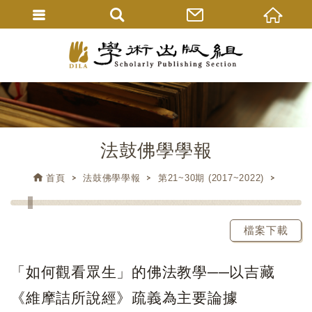
法鼓佛學學報
首頁
法鼓佛學學報
第21~30期 (2017~2022)
檔案下載
「如何觀看眾生」的佛法教學──以吉藏
《維摩詰所說經》疏義為主要論據