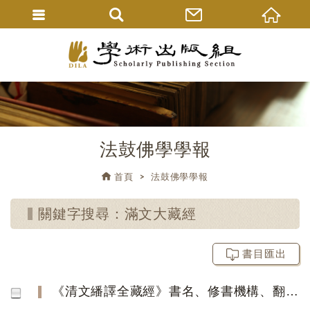
法鼓佛學學報
首頁
法鼓佛學學報
關鍵字搜尋：滿文大藏經
書目匯出
《清文繙譯全藏經》書名、修書機構、翻譯刊刻時間考