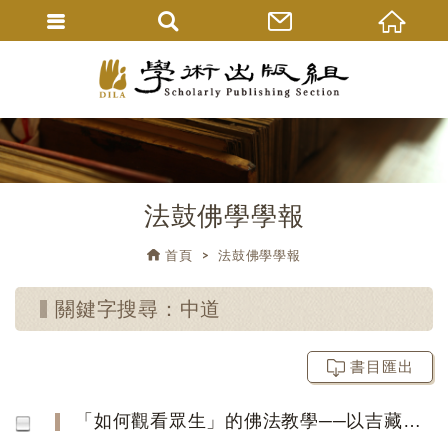
法鼓佛學學報
首頁
法鼓佛學學報
關鍵字搜尋：中道
書目匯出
「如何觀看眾生」的佛法教學──以吉藏《維摩詰所說經》疏義為主要論據