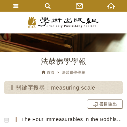
法鼓佛學學報
首頁
法鼓佛學學報
關鍵字搜尋：measuring scale
書目匯出
The Four Immeasurables in the Bodhisattvabhūmi and Mahāyānasūtrālaṃkāra and their Implementation in a Mea...