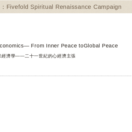
vefold Spiritual Renaissance Campaign
conomics― From Inner Peace toGlobal Peace
保經濟學——二十一世紀的心經濟主張