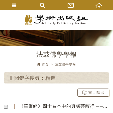
法鼓佛學學報
首頁
法鼓佛學學報
關鍵字搜尋：精進
書目匯出
《華嚴經》四十卷本中的勇猛菩薩行 ──兼參八十卷本〈離世間品〉