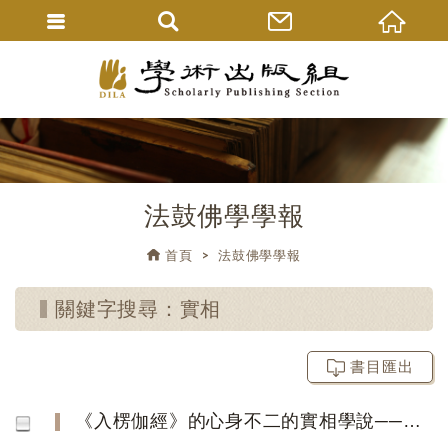
法鼓佛學學報
首頁
法鼓佛學學報
關鍵字搜尋：實相
書目匯出
《入楞伽經》的心身不二的實相學說──從排除障礙的一面著手