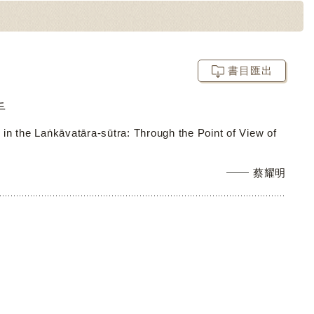
書目匯出
手
in the Laṅkāvatāra-sūtra: Through the Point of View of
蔡耀明