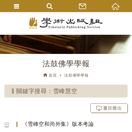
法鼓佛學學報
首頁
法鼓佛學學報
關鍵字搜尋：雪峰慧空
書目匯出
《雪峰空和尚外集》版本考論