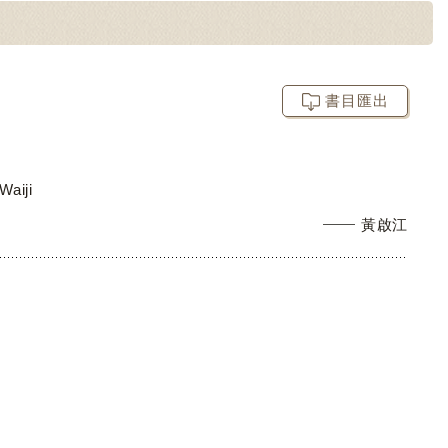
書目匯出
Waiji
黃啟江