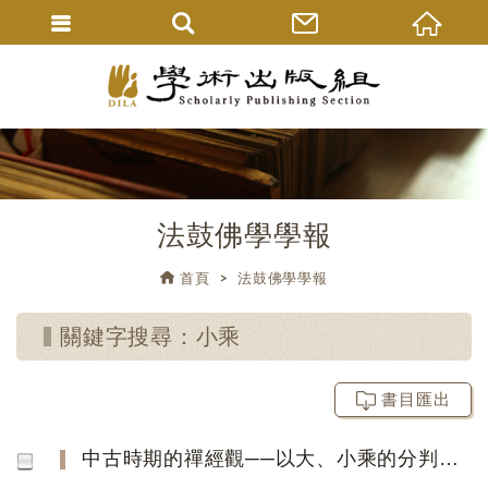
法鼓佛學學報
首頁
法鼓佛學學報
關鍵字搜尋：小乘
書目匯出
中古時期的禪經觀──以大、小乘的分判為主