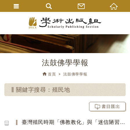
法鼓佛學學報
首頁
法鼓佛學學報
關鍵字搜尋：殖民地
書目匯出
臺灣殖民時期「佛教教化」與「迷信陋習」改革 的推動─以曾景來（1902-1977）為中心