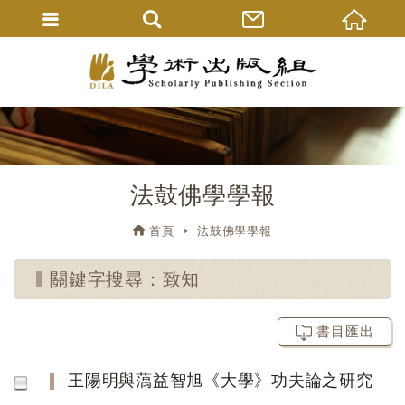
法鼓佛學學報
首頁
法鼓佛學學報
關鍵字搜尋：致知
書目匯出
王陽明與蕅益智旭《大學》功夫論之研究