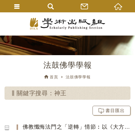
法鼓佛學學報
首頁
法鼓佛學學報
關鍵字搜尋：神王
書目匯出
佛教懺悔法門之「逆轉」情節︰以《大方等陀羅尼經》為例