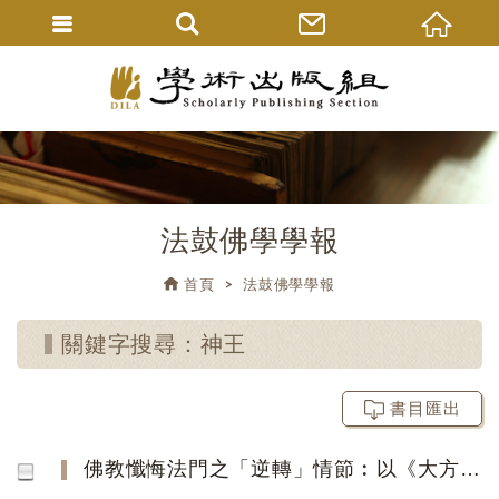
法鼓佛學學報
首頁
法鼓佛學學報
關鍵字搜尋：神王
書目匯出
佛教懺悔法門之「逆轉」情節︰以《大方等陀羅尼經》為例