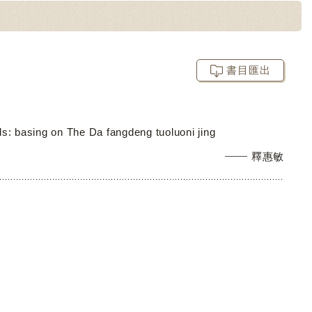
書目匯出
: basing on The Da fangdeng tuoluoni jing
釋惠敏