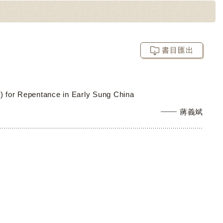
書目匯出
a) for Repentance in Early Sung China
蔣義斌