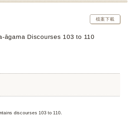
檔案下載
ta-āgama Discourses 103 to 110
tains discourses 103 to 110.