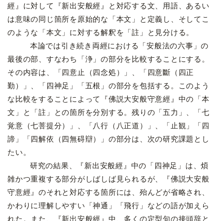
經』に対して『新出安般經』と対応する文、用語、あるい
は意味の同じ箇所を原始的な「本文」と定義し、そしてこ
のような「本文」に対する解釈を「註」と見分ける。
本論では引き続き両經における「安般法の六事」の
最後の部、すなわち「浄」の部分を比較することにする。
その内容は、「四意止（四念処）」、「四意斷（四正
勤）」、「四神足」「五根」の部分を包括する。このよう
な比較をすることによって『佛説大安般守意經』中の「本
文」と「註」との箇所を分別する。残りの「五力」、「七
覚意（七菩提分）」、「八行（八正道）」、「止観」「四
諦」「四解依（四無碍辯）」の部分は、次の研究課題とし
たい。
研究の結果、『新出安般經』中の「四神足」は、煩
雑かつ重複する部分がしばしば見られるが、『佛説大安般
守意經』のそれと対応する箇所には、殆んどが省略され、
かわりに理解しやすい「神通」「飛行」などの語が加えら
れた。また、『新出安般經』中、多くの定型句の接頭辞と