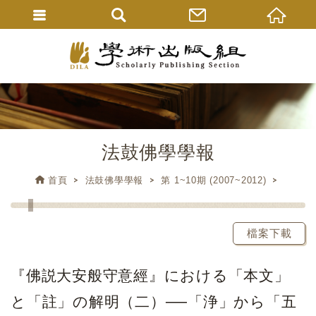
法鼓佛學學報
首頁
法鼓佛學學報
第 1~10期 (2007~2012)
檔案下載
『佛説大安般守意經』における「本文」
と「註」の解明（二）──「浄」から「五