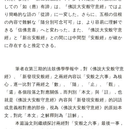
しての「如（應）有諦」は、『佛説大安般守意經』ではよ
り簡略的な語の「從諦」に一変した。さらに、五根の信根
の内容で難解な「隨分別可念可可」は、より容易に理解で
きる「信佛意喜」へと変わった。また、『佛説大安般守意
經』と『新出安般經』との間には中間型『安般經』が確か
に存在すると推定できる。
筆者在第三期的法鼓佛學學報中，對《佛說大安般守意
經》、「新發現安般經」之兩經內容以「安般之六事」為核
心，逐一比對了兩經之「數」、「隨」、「止」、「觀」、
「還」各個段落之對應關係，而判別「本文」與「註」，也
就是《佛說大安般守意經》內容與「新發現安般經」的詞語
或意義相對應的部份，視為《佛說大安般守意經》的原始本
文，對此「本文」之解釋則為「註解」。
本篇論文則繼續探討兩經對「安般之六事」最後一事，