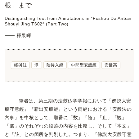
根」まで
Distinguishing Text from Annotations in “Foshou Da Anban
Shouyi Jing T602″ (Part Two)
釋果暉
經與註
淨
陰持入經
中間型安般經
安世高
筆者は、第三期の法鼓仏学学報において『佛説大安
般守意經』『新出安般經』という両經における「安般法の
六事」を中核として、順番に「数」「随」「止」「観」
「還」のそれぞれの段落の内容を比較し、そして「本文」
と「註」との箇所を判別した。つまり、『佛説大安般守意