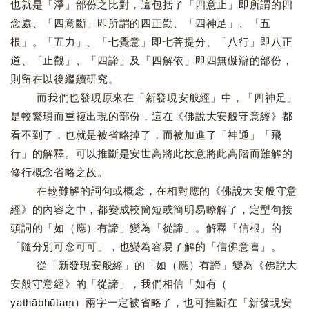
也就是「淨」部份之比對，這包括了「四意止」即所謂的四
念處、「四意斷」即所謂的四正勤、「四神足」、「五
根」。「五力」、「七覺意」即七菩提分、「八行」即八正
道、「止觀」、「四諦」及「四解依」即四無礙辯的部份，
則留在以後繼續研究。
而我們也發現原來在「新發現安般經」中，「四神足」
是較繁瑣而重複出現的部份，這在《佛說大安般守意經》都
看不到了，也就是被省略掉了，而被加進了「神通」「飛
行」的解釋。可以推斷是安世高將此故意將此高階而難解的
修行概念省略之故。
在較難解的詞句或概念，在相對應的《佛說大安般守意
經》的內容之中，都變成較簡短或簡明易瞭解了，定型句接
頭詞的「如（應）有諦」變為「從諦」。解釋「信根」的
「隨分別可念可可」，也變為容易了解的「信佛意喜」。
從「新發現安般經」的「如（應）有諦」變為《佛說大
安般守意經》的「從諦」，我們相信「如有（
yathābhūtaṃ）兩字一定被省略了，也可推斷在「新發現安