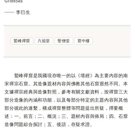
Grottoes
李巳生
鷲峰禪窟
六祖堂
聖僧堂
窟中樓
鷲峰禪窟是我國現存唯一的以《壇經》為主要內容的南
宋禪宗石窟。其造像題材內容與佛教其他石窟迥然不同。本
文據禪宗經典與造像對照，參考有關文獻資料，按禪窟三大
部分造像的內涵和功能，以及每部分特定的主題內容與其他
部分彼此的連繫，構成禪窟整體等問題提出所疑，擇要概
述：一、前言；二、概況；三、題材內容與佈局；四、石窟
造像問題綜合探討；五、後語，存疑求證。