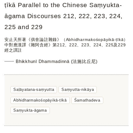
ṭīkā Parallel to the Chinese Saṃyukta-
āgama Discourses 212, 222, 223, 224,
225 and 229
安止天所著《俱舍論註雜錄》（Abhidharmakośopāyikā-ṭīkā）
中對應漢譯《雜阿含經》第212、222、223、224、225及229
經之譯註
Bhikkhunī Dhammadinnā (法施比丘尼)
Saḷāyatana-saṃyutta
Saṃyutta-nikāya
Abhidharmakośopāyikā-ṭīkā
Śamathadeva
Saṃyukta-āgama