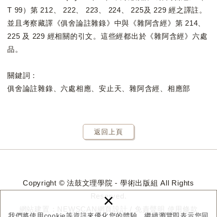
T 99）第 212、 222、 223、 224、 225及 229 經之譯註。
並且考察藏譯《俱舍論註雜錄》中與《雜阿含經》第 214、
225 及 229 經相關的引文。這些經都出於《雜阿含經》六處
品。
關鍵詞：
俱舍論註雜錄、六處相應、安止天、雜阿含經、相應部
返回上頁
Copyright © 法鼓文理學院 - 學術出版組 All Rights
×
Reserved.
網站建置：
NEWSCAN網頁設計
/
免責聲明
使用條款
我們將使用cookie等資訊來優化您的體驗，繼續瀏覽即表示您同