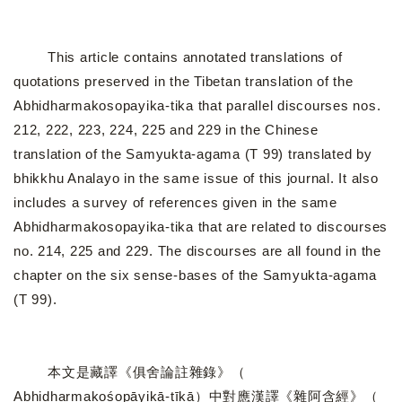
This article contains annotated translations of
quotations preserved in the Tibetan translation of the
Abhidharmakosopayika-tika that parallel discourses nos.
212, 222, 223, 224, 225 and 229 in the Chinese
translation of the Samyukta-agama (T 99) translated by
bhikkhu Analayo in the same issue of this journal. It also
includes a survey of references given in the same
Abhidharmakosopayika-tika that are related to discourses
no. 214, 225 and 229. The discourses are all found in the
chapter on the six sense-bases of the Samyukta-agama
(T 99).
本文是藏譯《俱舍論註雜錄》（
Abhidharmakośopāyikā-ṭīkā）中對應漢譯《雜阿含經》（